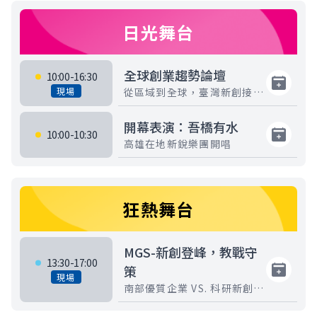
日光舞台
全球創業趨勢論壇
10:00-16:30
現場
從區域到全球，臺灣新創接軌
國際致勝關鍵
開幕表演：吾橋有水
10:00-10:30
高雄在地新銳樂團開唱
狂熱舞台
MGS-新創登峰，教戰守
13:30-17:00
策
現場
南部優質企業 VS. 科研新創團
隊 媒合交流