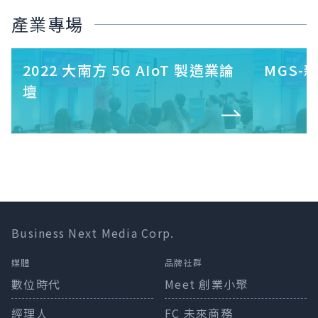
產業專場
2022 大南方 5G AIoT 製造業論
MGS
壇
Business Next Media Corp.
媒體
品牌社群
數位時代
Meet 創業小聚
經理人
FC 未來商務