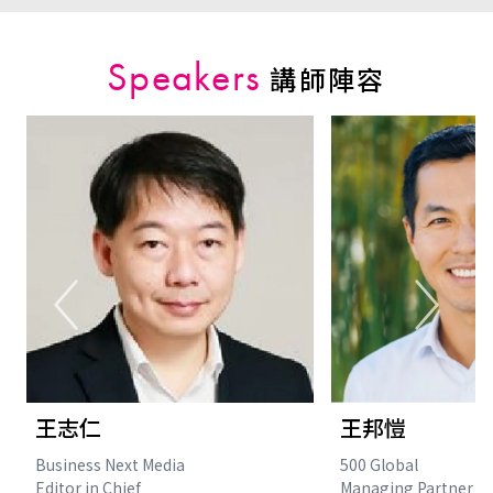
Speakers
講師陣容
王志仁
王邦愷
Business Next Media
500 Global
Editor in Chief
Managing Partner