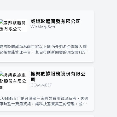
威煦軟體開發有限公司
Wishing-Soft
威煦軟體成功為兩百家以上國內外知名企業導入環
安衛智能管理平台，其自行創新開發的環安雲(ESH
Clouds)滿足業界常見的法遵管理、化學品管理、
風險評估等公司治理與稽核需求，並可產出對應
ESG框架的資料報表。透過環安雲，將協助企業從
擁樂數據服務股份有限公
源頭合規、風險控管與持續改善的流程符合供應鏈
司
及ISO驗證系統運作。
COMMEET
COMMEET 是台灣第一家雲端費用管理品牌，透過
即時整合費用資訊，讓科技落實真正的管理，並導
入創新數位金流服務——企業虛擬信用卡，提供企業
更聰明的支付選擇。