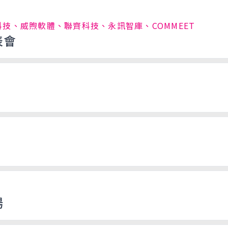
倢科技、威煦軟體、聯齊科技、永訊智庫、COMMEET
表會
場