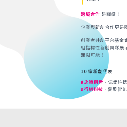
跨域合作
是關鍵！
企業與新創合作更是
創業者共創平台基金
組指標性新創團隊展
無限可能！
10 家新創代表
#永續創新
- 偲倢科
#行銷科技
- 愛酷智