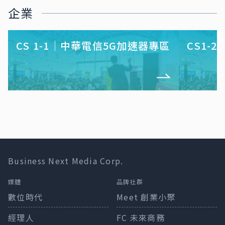
企業
CS 1-1｜中華電信5G加速器專區
CS1-2
Business Next Media Corp.
媒體
品牌社群
數位時代
Meet 創業小聚
經理人
FC 未來商務