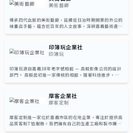
共伴共讀的相處習慣與建立正向且有溫度的親子連結關
美街藝廊
係。透過藝術與色彩作為全齡陪伴和輔助療癒的工具，促
進心理健康的發展。
傳承四代血脈的美街藝廊，延續從日治時期開業的外公的
裱畫店手藝，蘊含近百年的人文故事，深耕嘉義藝術產
業。 主業是傳統手工裱褙起家，至第三代起也陸續從事
裱框、禮品製作、到府掛畫等服務，因為客戶所需，也增
加展覽佈置、畫作包裝、藝術品運送等等項目。是嘉義首
印簿玩企業社
間全方位藝術服務的畫廊。 近年更是積極參與地方活
印簿玩
動，例如：街區導覽、體驗裱框、裱框店參訪等等，讓裱
框、裱褙產業更貼近人群。提倡讓藝術走進生活概念，美
印簿玩源自嘉義38年老字號相館 — 高毅影像公司的設計
街藝廊不僅是服務裱框需求，更能宣揚傳統裱褙技藝，也
部門。 高毅起初是一家傳統的相館，隨著科技進步，傳
能是有趣、親切的藝術風格店家。
統沖印需求逐漸式微，我們仍相信實體印刷帶來的溫度及
感動。為創造出影像商品更多的可能性，決定組織全新團
隊，將客製化印刷服務推向雲端並不斷開發符合生活所需
摩客企業社
的影像產品。基於這個使命，「印簿玩」品牌應運而生。
摩客定制
2023年底，我們打造一個實體空間「印簿玩 回憶印製實
驗所Memories print-Lab & Cafe」。 透過結合印刷
摩客定制是一家位於嘉義市區的在地企業，專注於提供高
實驗室和咖啡店的概念，讓旅客可以在品嚐咖啡餐點的同
品質客制T恤服務。我們擁有自己的生產工廠和製作團
時，閱讀他人的回憶故事，或現場編輯和印製屬於自己的
隊，致力於通過多元的MOCUR產品和線上DIY客制化服
回憶。 多年來，我們致力於提供高品質的印刷服務和創