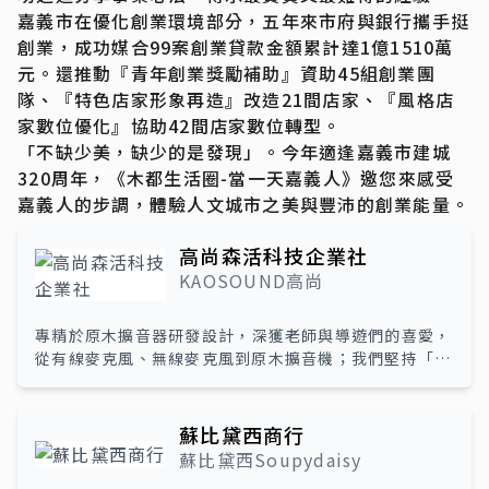
嘉義市在優化創業環境部分，五年來市府與銀行攜手挺
創業，成功媒合99案創業貸款金額累計達1億1510萬
元。還推動『青年創業獎勵補助』資助45組創業團
隊、『特色店家形象再造』改造21間店家、『風格店
家數位優化』協助42間店家數位轉型。
「不缺少美，缺少的是發現」。今年適逢嘉義市建城
320周年，《木都生活圈-當一天嘉義人》邀您來感受
嘉義人的步調，體驗人文城市之美與豐沛的創業能量。
高尚森活科技企業社
KAOSOUND高尚
專精於原木擴音器研發設計，深獲老師與導遊們的喜愛，
從有線麥克風、無線麥克風到原木擴音機；我們堅持「產
品用環保，世界會更好」的理念，與台灣木工師傅合作開
發，設計了每台都是世界唯一的高尚原木音響擴音器。
KAOSOUND的核心技術和產品研發中心深根台灣，整合
蘇比黛西商行
以在地文創與行銷數位轉型為核心價值，聚焦關鍵性供應
蘇比黛西Soupydaisy
商永續發展，成為原木擴音機的技術開發領導者；小蜜蜂