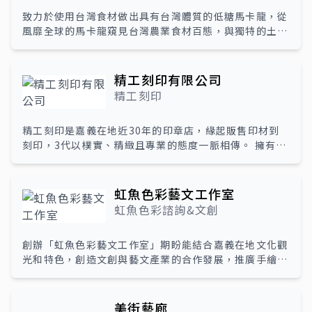
再也不是大聲公，透過原木擴音機給您自然不失真的好聲
致力於使用台灣食材做出具有台灣體質的低糖馬卡龍，從
音。
風靡全球的馬卡龍窺見台灣農業食材百態，與獨特的土地
風情。讓消費者對馬卡龍有全新的體驗，甚至發現馬卡龍
也可以像亞洲人常見的零食牛軋糖般的口感與甜度，從品
嚐、體驗製作延伸，到了解食材如何成為食物，讓追求健
精工刻印有限公司
康養生的國人了解到，飲食與環境如何成為國家文化。
精工刻印
服務項目包含馬卡龍販售、馬卡龍體驗教學、甜點咖啡店
舖技術轉移。
精工刻印是嘉義在地近30年的印章店，緣起販售印材到
刻印，3代以樸實、精緻且專業的態度一脈相傳。 擁有多
年豐富的刻章經驗，面對顧客各式各樣的疑難雜症，皆以
職人精神著墨印面的一橫一豎與疏密勻稱。 未來將保留
既有的初心並以嶄新的樣貌、互動式的消費體驗呈現於市
虹魚色彩藝文工作室
區，期待傳統與創新融合能交織出不一樣的印章店。
虹魚色彩諮詢&文創
創辦「虹魚色彩藝文工作室」期盼能結合嘉義在地文化觀
光和特色，創造文創與藝文產業的合作發展，推廣手繪文
創商品《Runaway& Homecoming》猴子內在英雄旅
程故事洞悉牌卡作為行銷地方文化特色與個人品牌工具。
改善現代人被網路資訊吸引和手遊上癮的習慣，培養親子
美街藝廊