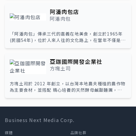
務，為客戶帶來最佳的設計和購物體驗。用戶不僅可以設
意產品，讓每個人都能夠用心收藏自己的回憶，並與他人
計並訂製專屬T恤，還能建立自己的線上商店銷售產品。
分享這些珍貴的故事。
阿潘肉包店
實體門市提供試穿、寄樣套量服務，確保每一件T恤都符
阿潘肉包
合客戶的需求和期望。我們堅信，把產品做好就是給客人
最好的服務，讓每件T恤都成為值得分享和收藏的紀念
「阿潘肉包」傳承三代的嘉義在地美食，創立於1965年
品。
(民國54年)，位於人來人往的文化路上，在當年不僅是一
間麵店，更是一間「賣肉包的麵店」，以獨有的招牌特色
打出名號，後來轉型為一家「包子饅頭專賣店」。熟悉的
橘色招牌，「永遠用好料，好吃又衛生」是阿潘肉包始終
亞迦國際開發企業社
秉持的精神—面對食物，待以真誠；面對客人，報以誠
方塊土司
懇。
方塊土司於 2012 年創立，以台灣本地農夫種植的農作物
為主要食材，並搭配 精心培養的天然酵母鹹甜麵團，製
作出最自然純粹的土司。方塊土司不僅形狀特別，更堅持
讓每一位顧客品嚐到健康美味的土司。方塊烤土司脆餅結
合了歐式和日式烘焙特色，精選陽光食材並採用天然酵母
發酵， 再加入少量頂級橄欖油烘焙而成。麵包切片後，
Business Next Media Corp.
刷上一層薄薄的主廚獨家醬料，口感乾爽酥脆，散發著大
麥的自然香氣，成為時下最流行的小點心，讓人欲罷不
媒體
品牌社群
能。通過小麥散發的風味和土司獨特的質地氣孔，創造出