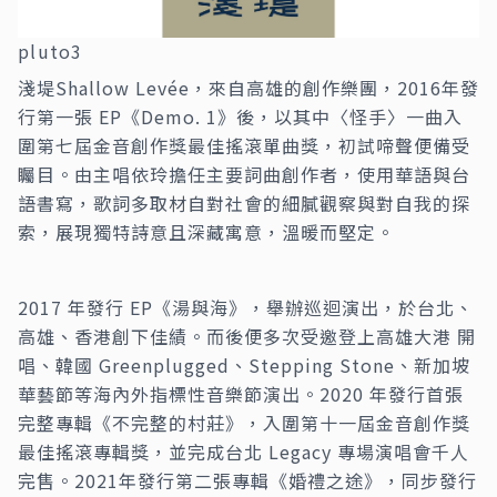
pluto3
淺堤Shallow Levée，來自高雄的創作樂團，2016年發
行第一張 EP《Demo. 1》後，以其中〈怪手〉一曲入
圍第七屆金音創作獎最佳搖滾單曲獎，初試啼聲便備受
矚目。由主唱依玲擔任主要詞曲創作者，使用華語與台
語書寫，歌詞多取材自對社會的細膩觀察與對自我的探
索，展現獨特詩意且深藏寓意，溫暖而堅定。
2017 年發行 EP《湯與海》，舉辦巡迴演出，於台北、
高雄、香港創下佳績。而後便多次受邀登上高雄大港 開
唱、韓國 Greenplugged、Stepping Stone、新加坡
華藝節等海內外指標性音樂節演出。2020 年發行首張
完整專輯《不完整的村莊》，入圍第十一屆金音創作獎
最佳搖滾專輯獎，並完成台北 Legacy 專場演唱會千人
完售。2021年發行第二張專輯《婚禮之途》，同步發行