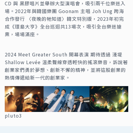
CD 與 黑膠唱片並舉辦大型演唱會，吸引兩千位樂迷入
場。2022年與韓國樂團 Goonam 主唱 Joh Ung 跨海
合作發行 〈夜晚的牠知道〉韓文特別版，2023年初完
成《環島大亨》全台巡迴共13場次，吸引全台樂迷搶
票，場場滿座。
2024 Meet Greater South 開幕表演 期待透過 淺堤
Shallow Levée 溫柔聲線穿透輕快的搖滾樂音，訴說著
創業家們勇於夢想、創新不懈的精神，並將這股創業的
熱情傳遞給新一代的創業家。
pluto3