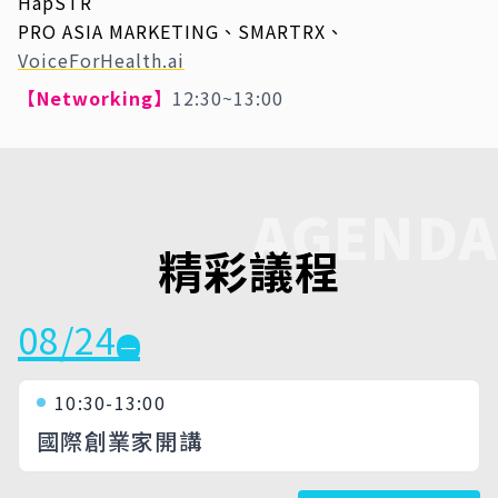
HapSTR
PRO ASIA MARKETING、SMARTRX、
VoiceForHealth.ai
【Networking】
12:30~13:00
AGENDA
精彩議程
08/24
一
10:30-13:00
國際創業家開講